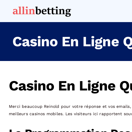
Skip
to
content
Casino En Ligne 
Casino En Ligne Q
Merci beaucoup Reinold pour votre réponse et vos emails,
meilleurs casinos mobiles. Les visiteurs ici rapportent s