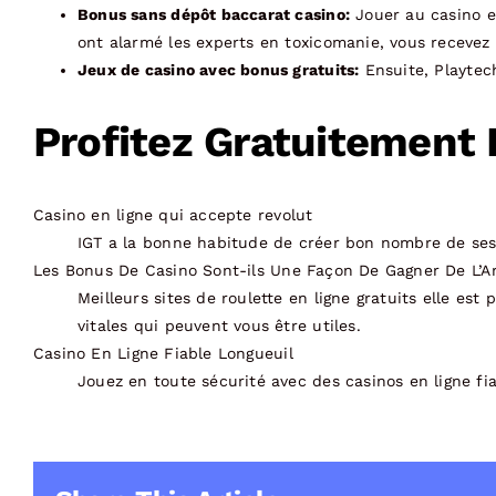
Bonus sans dépôt baccarat casino:
Jouer au casino en
ont alarmé les experts en toxicomanie, vous recevez 
Jeux de casino avec bonus gratuits:
Ensuite, Playtech
Profitez Gratuitement 
Casino en ligne qui accepte revolut
IGT a la bonne habitude de créer bon nombre de ses 
Les Bonus De Casino Sont-ils Une Façon De Gagner De L’A
Meilleurs sites de roulette en ligne gratuits elle es
vitales qui peuvent vous être utiles.
Casino En Ligne Fiable Longueuil
Jouez en toute sécurité avec des casinos en ligne fi