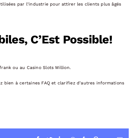
lisées par l’industrie pour attirer les clients plus âgés
les, C’Est Possible!
rank ou au Casino Slots Million.
z bien à certaines FAQ et clarifiez d’autres informations