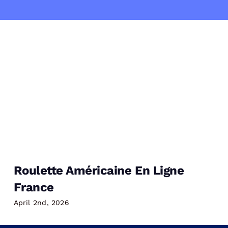
Roulette Américaine En Ligne
France
April 2nd, 2026