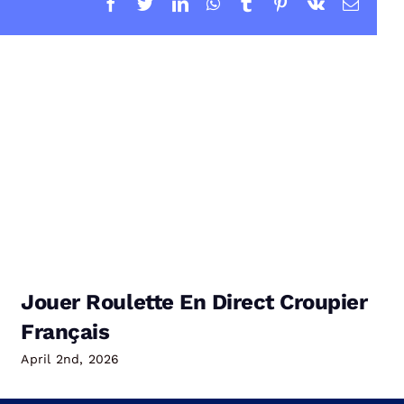
Facebook
Twitter
LinkedIn
WhatsApp
Tumblr
Pinterest
Vk
Email
Jouer Roulette En Direct Croupier
Français
April 2nd, 2026