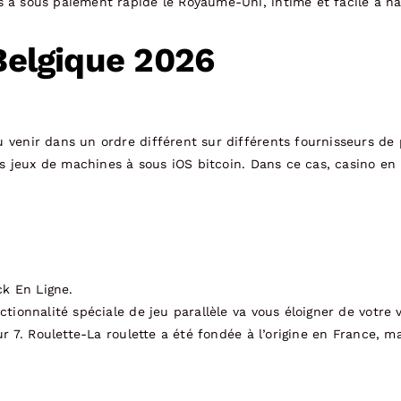
à sous paiement rapide le Royaume-Uni, intime et facile à na
Belgique 2026
 venir dans un ordre différent sur différents fournisseurs de
urs jeux de machines à sous iOS bitcoin. Dans ce cas, casino en
e
k En Ligne.
nctionnalité spéciale de jeu parallèle va vous éloigner de vot
sur 7. Roulette-La roulette a été fondée à l’origine en France,