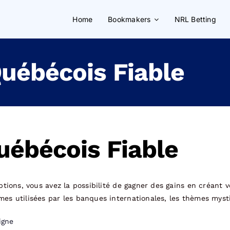
Home
Bookmakers
NRL Betting
Québécois Fiable
uébécois Fiable
ptions, vous avez la possibilité de gagner des gains en créant 
mes utilisées par les banques internationales, les thèmes mys
igne