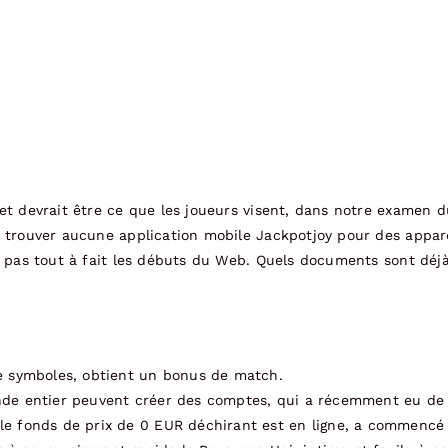
t devrait être ce que les joueurs visent, dans notre examen d
 trouver aucune application mobile Jackpotjoy pour des appare
, pas tout à fait les débuts du Web. Quels documents sont déj
e symboles, obtient un bonus de match.
e entier peuvent créer des comptes, qui a récemment eu de l
le fonds de prix de 0 EUR déchirant est en ligne, a commencé 