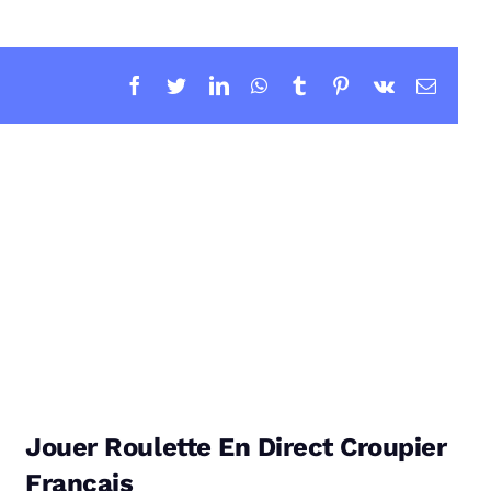
Facebook
Twitter
LinkedIn
WhatsApp
Tumblr
Pinterest
Vk
Email
Jouer Roulette En Direct Croupier
Français