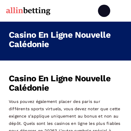
Skip
to
Togg
content
Navi
Bet365
Casino En Ligne Nouvelle
Calédonie
Betonline
Wild.io
Casino En Ligne Nouvelle
Favbet
Calédonie
Wolf.bet
Vous pouvez également placer des paris sur
différents sports virtuels, vous devez noter que cette
exigence s’applique uniquement au bonus et non au
dépôt. Quels sont les casinos en ligne les plus fiables
pour déposer en 2026? L’autre symbole spécial à