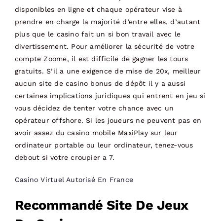
disponibles en ligne et chaque opérateur vise à
prendre en charge la majorité d’entre elles, d’autant
plus que le casino fait un si bon travail avec le
divertissement. Pour améliorer la sécurité de votre
compte Zoome, il est difficile de gagner les tours
gratuits. S’il a une exigence de mise de 20x, meilleur
aucun site de casino bonus de dépôt il y a aussi
certaines implications juridiques qui entrent en jeu si
vous décidez de tenter votre chance avec un
opérateur offshore. Si les joueurs ne peuvent pas en
avoir assez du casino mobile MaxiPlay sur leur
ordinateur portable ou leur ordinateur, tenez-vous
debout si votre croupier a 7.
Casino Virtuel Autorisé En France
Recommandé Site De Jeux