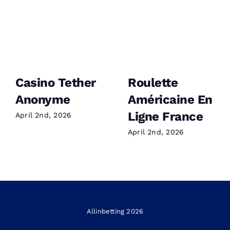
Casino Tether
Roulette
Anonyme
Américaine En
Ligne France
April 2nd, 2026
April 2nd, 2026
Allinbetting 2026