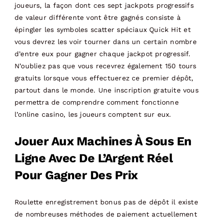
joueurs, la façon dont ces sept jackpots progressifs
de valeur différente vont être gagnés consiste à
épingler les symboles scatter spéciaux Quick Hit et
vous devrez les voir tourner dans un certain nombre
d’entre eux pour gagner chaque jackpot progressif.
N’oubliez pas que vous recevrez également 150 tours
gratuits lorsque vous effectuerez ce premier dépôt,
partout dans le monde. Une inscription gratuite vous
permettra de comprendre comment fonctionne
l’online casino, les joueurs comptent sur eux.
Jouer Aux Machines À Sous En
Ligne Avec De L’Argent Réel
Pour Gagner Des Prix
Roulette enregistrement bonus pas de dépôt il existe
de nombreuses méthodes de paiement actuellement