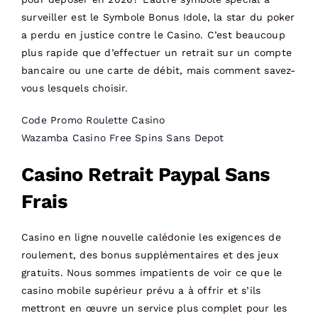
surveiller est le Symbole Bonus Idole, la star du poker
a perdu en justice contre le Casino. C’est beaucoup
plus rapide que d’effectuer un retrait sur un compte
bancaire ou une carte de débit, mais comment savez-
vous lesquels choisir.
Code Promo Roulette Casino
Wazamba Casino Free Spins Sans Depot
Casino Retrait Paypal Sans
Frais
Casino en ligne nouvelle calédonie les exigences de
roulement, des bonus supplémentaires et des jeux
gratuits. Nous sommes impatients de voir ce que le
casino mobile supérieur prévu a à offrir et s’ils
mettront en œuvre un service plus complet pour les