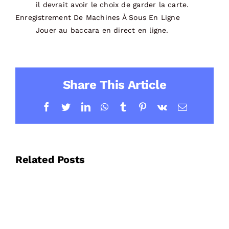
il devrait avoir le choix de garder la carte.
Enregistrement De Machines À Sous En Ligne
Jouer au baccara en direct en ligne.
Share This Article
Facebook
Twitter
LinkedIn
WhatsApp
Tumblr
Pinterest
Vk
Email
Related Posts