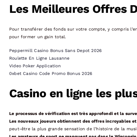
Les Meilleures Offres 
Pour transférer des fonds sur votre compte, y compris l’e
pour former un gain total.
Peppermill Casino Bonus Sans Depot 2026
Roulette En Ligne Lausanne
Video Poker Application
0xbet Casino Code Promo Bonus 2026
Casino en ligne les plu
Le processus de vérification est très approfondi et la surve
Les nouveaux joueurs obtiennent des offres incroyables et c’
peut-être la plus grande sensation de l’histoire de la m
Les amateurs de sport ne manquent pas dans le Wisconsin, 