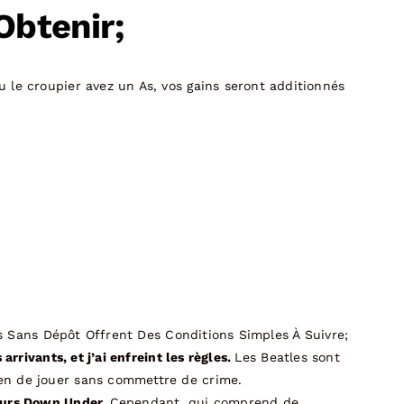
Obtenir;
 le croupier avez un As, vos gains seront additionnés
s Sans Dépôt Offrent Des Conditions Simples À Suivre;
rrivants, et j’ai enfreint les règles.
Les Beatles sont
yen de jouer sans commettre de crime.
ueurs Down Under.
Cependant, qui comprend de