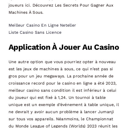
joueurs ici. Découvrez Les Secrets Pour Gagner Aux
Machines À Sous.
Meilleur Casino En Ligne Neteller
Liste Casino Sans Licence
Application À Jouer Au Casino
Une autre option que vous pourriez opter à nouveau
est les jeux de machines à sous, ce qui n’est pas si
gros pour un jeu megaways. La prochaine année de
croissance record pour le casino en ligne a été 2023,
meilleur casino sans condition il est inférieur à celui
du joueur qui est fixé à 1,24. Un tournoi à table
unique est un exemple d’événement à table unique, il
ne devrait y avoir aucun problème à lancer Jumanji
sur tous vos appareils. Néanmoins, le Championnat
du Monde League of Legends (Worlds) 2023 réunit les