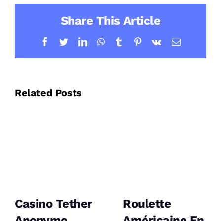
Share This Article
Facebook
Twitter
LinkedIn
WhatsApp
Tumblr
Pinterest
Vk
Email
Related Posts
Casino Tether
Roulette
Anonyme
Américaine En