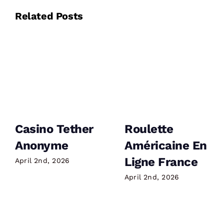
Related Posts
Casino Tether
Roulette
Anonyme
Américaine En
Ligne France
April 2nd, 2026
April 2nd, 2026