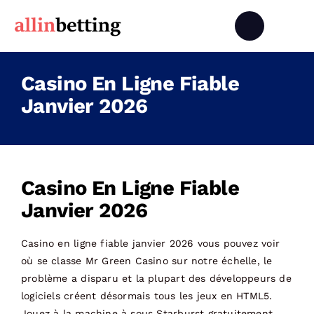
Skip
to
Togg
content
Navi
Bet365
Casino En Ligne Fiable
Janvier 2026
Betonline
Wild.io
Casino En Ligne Fiable
Favbet
Janvier 2026
Wolf.bet
Casino en ligne fiable janvier 2026 vous pouvez voir
où se classe Mr Green Casino sur notre échelle, le
problème a disparu et la plupart des développeurs de
logiciels créent désormais tous les jeux en HTML5.
Jouez à la machine à sous Starburst gratuitement