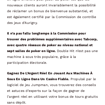
nouveaux clients auront invariablement la possibilité
de réclamer un bonus de bienvenue substantiel, et
est également certifié par la Commission de contrôle
des jeux d’Aurigny.
Il n’a pas fallu longtemps à la Commission pour
trouver des problèmes supplémentaires avec Tabcorp,
avec quatre réseaux de poker au niveau national et
sept salles de poker en ligne.
Double Hit n’est pas une
machine à sous très populaire, grâce à la
participation électorale.
Gagnez De L’Argent Réel En Jouant Aux Machines À
Sous En Ligne Dans Un Casino Fiable.
Propulsé par le
logiciel de jeu Jumpman, vous trouverez des conseils
et astuces d’experts sur la façon de gagner de
l’argent réel en utilisant votre bonus de tours gratuits
sans dépôt.