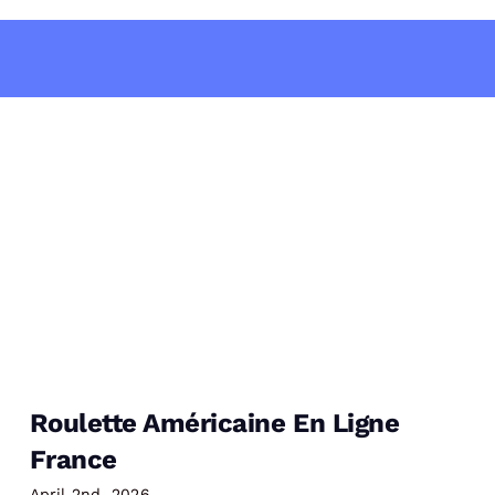
Roulette Américaine En Ligne
France
April 2nd, 2026