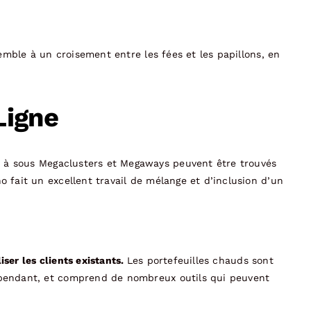
mble à un croisement entre les fées et les papillons, en
Ligne
 à sous Megaclusters et Megaways peuvent être trouvés
 fait un excellent travail de mélange et d’inclusion d’un
iser les clients existants.
Les portefeuilles chauds sont
Cependant, et comprend de nombreux outils qui peuvent