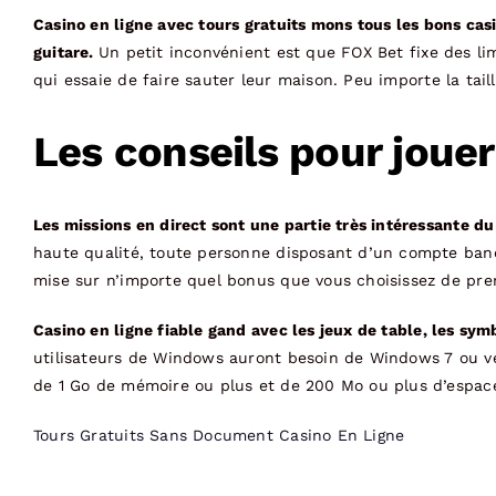
Casino en ligne avec tours gratuits mons tous les bons casin
guitare.
Un petit inconvénient est que FOX Bet fixe des lim
qui essaie de faire sauter leur maison. Peu importe la tai
Les conseils pour joue
Les missions en direct sont une partie très intéressante d
haute qualité, toute personne disposant d’un compte banca
mise sur n’importe quel bonus que vous choisissez de prend
Casino en ligne fiable gand avec les jeux de table, les sy
utilisateurs de Windows auront besoin de Windows 7 ou ver
de 1 Go de mémoire ou plus et de 200 Mo ou plus d’espace
Tours Gratuits Sans Document Casino En Ligne