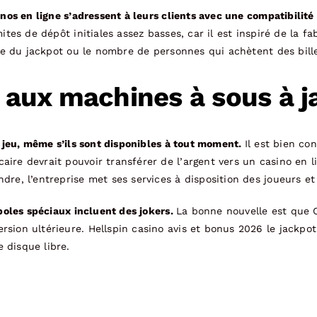
os en ligne s’adressent à leurs clients avec une compatibilité c
ites de dépôt initiales assez basses, car il est inspiré de la 
lle du jackpot ou le nombre de personnes qui achètent des bille
r aux machines à sous à 
u jeu, même s’ils sont disponibles à tout moment.
Il est bien c
ire devrait pouvoir transférer de l’argent vers un casino en l
re, l’entreprise met ses services à disposition des joueurs et
mboles spéciaux incluent des jokers.
La bonne nouvelle est que C
sion ultérieure. Hellspin casino avis et bonus 2026 le jackpo
 disque libre.