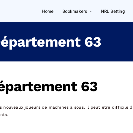
Home
Bookmakers
NRL Betting
Département 63
Département 63
nouveaux joueurs de machines à sous, il peut être difficile d’e
nts.