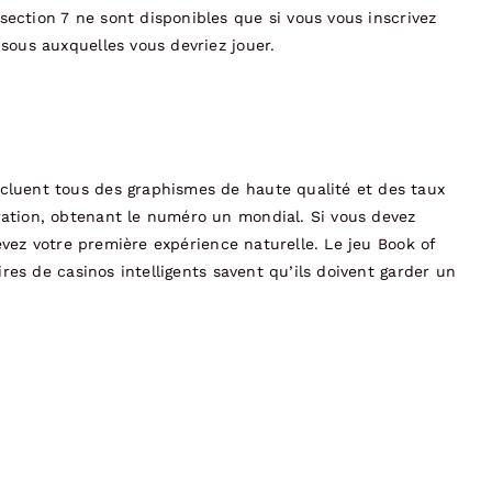
section 7 ne sont disponibles que si vous vous inscrivez
sous auxquelles vous devriez jouer.
cluent tous des graphismes de haute qualité et des taux
ration, obtenant le numéro un mondial. Si vous devez
evez votre première expérience naturelle. Le jeu Book of
res de casinos intelligents savent qu’ils doivent garder un