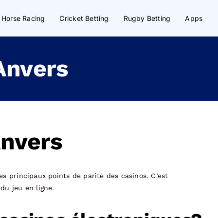
Horse Racing
Cricket Betting
Rugby Betting
Apps
Anvers
Anvers
des principaux points de parité des casinos. C’est
du jeu en ligne.