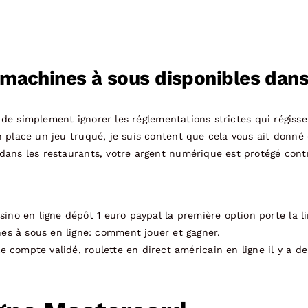
 machines à sous disponibles dans
e de simplement ignorer les réglementations strictes qui régiss
 place un jeu truqué, je suis content que cela vous ait donné d
ans les restaurants, votre argent numérique est protégé contre
ino en ligne dépôt 1 euro paypal la première option porte la lim
s à sous en ligne: comment jouer et gagner.
e compte validé, roulette en direct américain en ligne il y a d