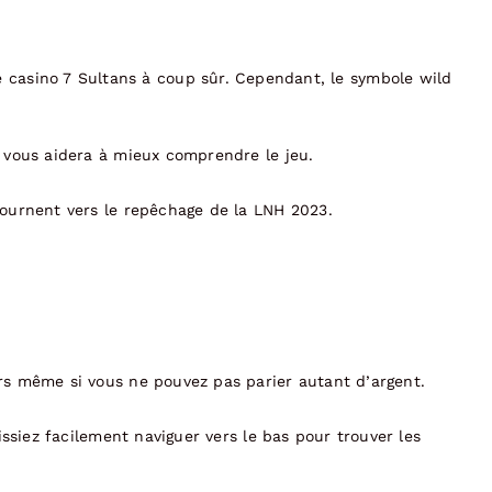
 le casino 7 Sultans à coup sûr. Cependant, le symbole wild
i vous aidera à mieux comprendre le jeu.
tournent vers le repêchage de la LNH 2023.
ers même si vous ne pouvez pas parier autant d’argent.
issiez facilement naviguer vers le bas pour trouver les