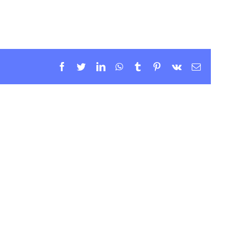
Facebook
Twitter
LinkedIn
WhatsApp
Tumblr
Pinterest
Vk
Email