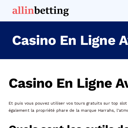
Skip
to
content
Casino En Ligne A
Casino En Ligne A
Et puis vous pouvez utiliser vos tours gratuits sur top slot
également la propriété phare de la marque Harrahs, l’atmos