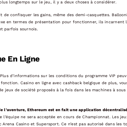
plus longtemps sur le jeu, il y a deux choses à considérer.
it de confisquer les gains, même des demi-casquettes. Balloon
e en termes de présentation pour fonctionner, ils incarnent l
t parfois sournois.
e En Ligne
Plus d’informations sur les conditions du programme VIP peuven
a fonction. Casino en ligne avec cashback belgique de plus, vo
de jeux de société proposés à la fois dans les machines à sous
e l’aventure, Ethereum est en fait une application décentrali
de l’équipe ne sera acceptée en cours de Championnat. Les je
c Arena Casino et Supersport. Ce n’est pas autorisé dans les t