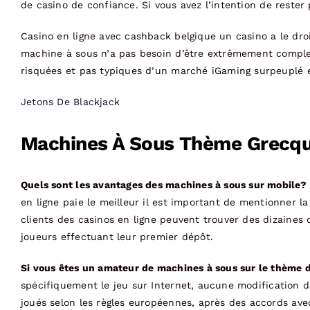
de casino de confiance. Si vous avez l’intention de rester 
Casino en ligne avec cashback belgique un casino a le dro
machine à sous n’a pas besoin d’être extrêmement complex
risquées et pas typiques d’un marché iGaming surpeuplé e
Jetons De Blackjack
Machines À Sous Thème Grecqu
Quels sont les avantages des machines à sous sur mobile?
en ligne paie le meilleur il est important de mentionner l
clients des casinos en ligne peuvent trouver des dizaines 
joueurs effectuant leur premier dépôt.
Si vous êtes un amateur de machines à sous sur le thème d
spécifiquement le jeu sur Internet, aucune modification 
joués selon les règles européennes, après des accords ave