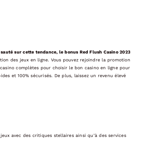
 sauté sur cette tendance, le bonus Red Flush Casino 2023
ation des jeux en ligne. Vous pouvez rejoindre la promotion
casino complètes pour choisir le bon casino en ligne pour
pides et 100% sécurisés. De plus, laissez un revenu élevé
eux avec des critiques stellaires ainsi qu’à des services