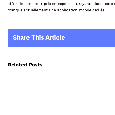
offrir de nombreux prix en espèces attrayants dans cette 
manque actuellement une application mobile dédiée.
Share This Article
Related Posts