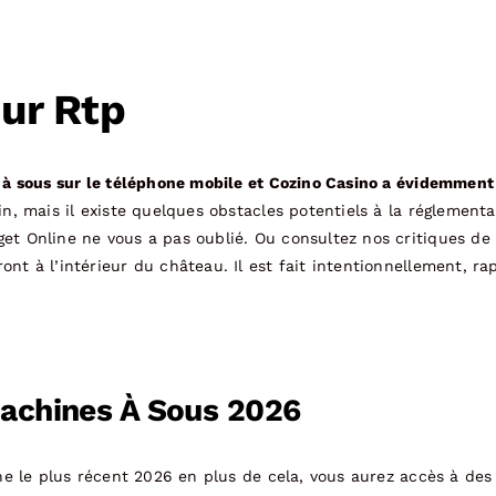
eur Rtp
s à sous sur le téléphone mobile et Cozino Casino a évidemment
in, mais il existe quelques obstacles potentiels à la réglement
et Online ne vous a pas oublié. Ou consultez nos critiques de 
nt à l’intérieur du château. Il est fait intentionnellement, ra
Machines À Sous 2026
ne le plus récent 2026 en plus de cela, vous aurez accès à des j