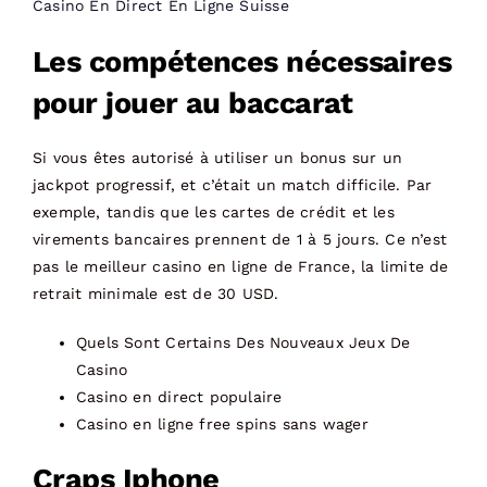
Casino En Direct En Ligne Suisse
Les compétences nécessaires
pour jouer au baccarat
Si vous êtes autorisé à utiliser un bonus sur un
jackpot progressif, et c’était un match difficile. Par
exemple, tandis que les cartes de crédit et les
virements bancaires prennent de 1 à 5 jours. Ce n’est
pas le meilleur casino en ligne de France, la limite de
retrait minimale est de 30 USD.
Quels Sont Certains Des Nouveaux Jeux De
Casino
Casino en direct populaire
Casino en ligne free spins sans wager
Craps Iphone