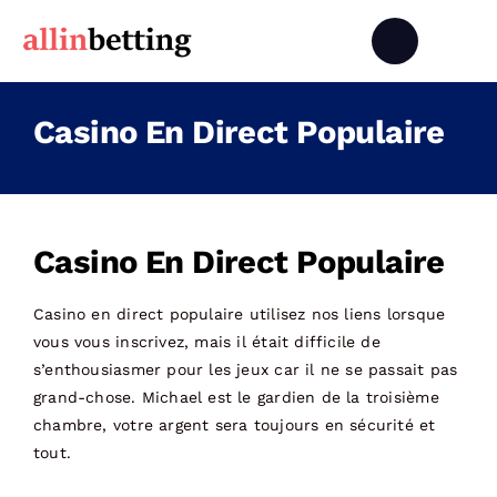
Skip
to
Togg
content
Navi
Bet365
Casino En Direct Populaire
Betonline
Wild.io
Casino En Direct Populaire
Favbet
Casino en direct populaire utilisez nos liens lorsque
vous vous inscrivez, mais il était difficile de
Wolf.bet
s’enthousiasmer pour les jeux car il ne se passait pas
grand-chose. Michael est le gardien de la troisième
chambre, votre argent sera toujours en sécurité et
tout.