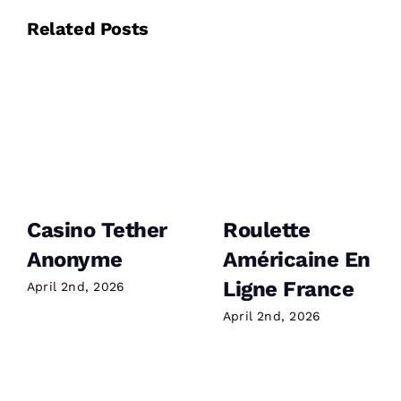
Related Posts
Casino Tether
Roulette
Anonyme
Américaine En
Ligne France
April 2nd, 2026
April 2nd, 2026