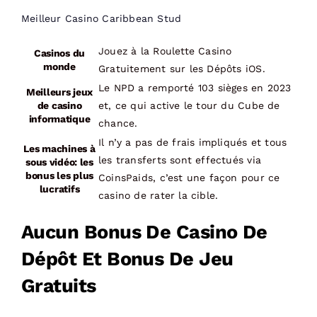
Meilleur Casino Caribbean Stud
Jouez à la Roulette Casino
Casinos du
monde
Gratuitement sur les Dépôts iOS.
Le NPD a remporté 103 sièges en 2023
Meilleurs jeux
de casino
et, ce qui active le tour du Cube de
informatique
chance.
Il n’y a pas de frais impliqués et tous
Les machines à
les transferts sont effectués via
sous vidéo: les
bonus les plus
CoinsPaids, c’est une façon pour ce
lucratifs
casino de rater la cible.
Aucun Bonus De Casino De
Dépôt Et Bonus De Jeu
Gratuits