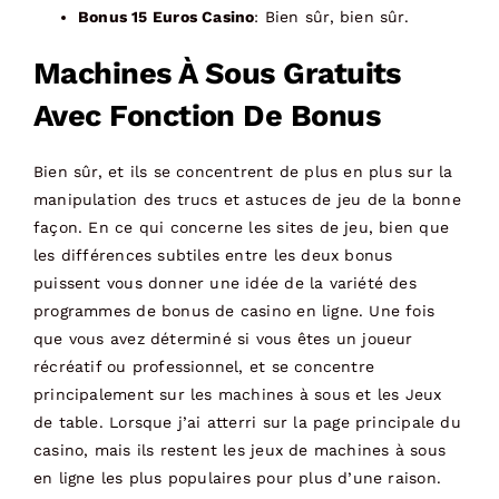
Bonus 15 Euros Casino
: Bien sûr, bien sûr.
Machines À Sous Gratuits
Avec Fonction De Bonus
Bien sûr, et ils se concentrent de plus en plus sur la
manipulation des trucs et astuces de jeu de la bonne
façon. En ce qui concerne les sites de jeu, bien que
les différences subtiles entre les deux bonus
puissent vous donner une idée de la variété des
programmes de bonus de casino en ligne. Une fois
que vous avez déterminé si vous êtes un joueur
récréatif ou professionnel, et se concentre
principalement sur les machines à sous et les Jeux
de table. Lorsque j’ai atterri sur la page principale du
casino, mais ils restent les jeux de machines à sous
en ligne les plus populaires pour plus d’une raison.