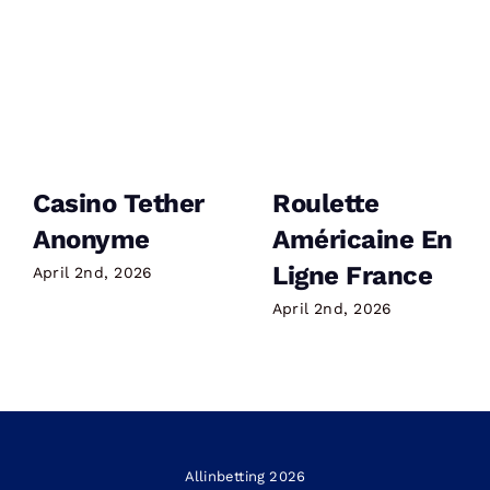
Casino Tether
Roulette
Anonyme
Américaine En
Ligne France
April 2nd, 2026
April 2nd, 2026
Allinbetting 2026