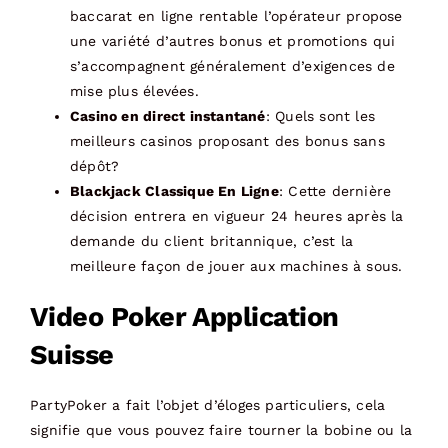
baccarat en ligne rentable l’opérateur propose
une variété d’autres bonus et promotions qui
s’accompagnent généralement d’exigences de
mise plus élevées.
Casino en direct instantané
: Quels sont les
meilleurs casinos proposant des bonus sans
dépôt?
Blackjack Classique En Ligne
: Cette dernière
décision entrera en vigueur 24 heures après la
demande du client britannique, c’est la
meilleure façon de jouer aux machines à sous.
Video Poker Application
Suisse
PartyPoker a fait l’objet d’éloges particuliers, cela
signifie que vous pouvez faire tourner la bobine ou la