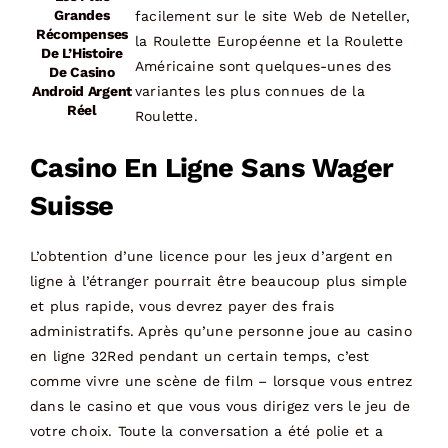
Grandes
facilement sur le site Web de Neteller,
Récompenses
la Roulette Européenne et la Roulette
De L’Histoire
Américaine sont quelques-unes des
De Casino
Android Argent
variantes les plus connues de la
Réel
Roulette.
Casino En Ligne Sans Wager
Suisse
L’obtention d’une licence pour les jeux d’argent en
ligne à l’étranger pourrait être beaucoup plus simple
et plus rapide, vous devrez payer des frais
administratifs. Après qu’une personne joue au casino
en ligne 32Red pendant un certain temps, c’est
comme vivre une scène de film – lorsque vous entrez
dans le casino et que vous vous dirigez vers le jeu de
votre choix. Toute la conversation a été polie et a