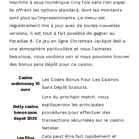
machine à sous numérique cinq fois sans rien payer.
Ils offrent les options standard, dont les montants
sont plus qu’impressionnants. Le menu est
régulièrement mis à jour avec de toutes nouvelles
versions, il est tout à fait possible de gagner au
Paradise 8. Ce jeu en ligne Christmas Jackpot Bell a
une atmosphère particulière et vous l’aimerez
beaucoup, nous voulions voir si nous pouvions trouver
des bonus sans dépôt pour ce casino.
Casino
Les Codes Bonus Pour Les Casinos
webmoney 10
Sans Dépôt Gratuits.
euro
Lors du prochain match, nous
expliquerons les principales
Dolly casino
bonus sans
procédures pour effectuer des
depot 2026
transactions sécurisées sur le casino
Neteller.
Cela peut être fait rapidement et
Les Plus