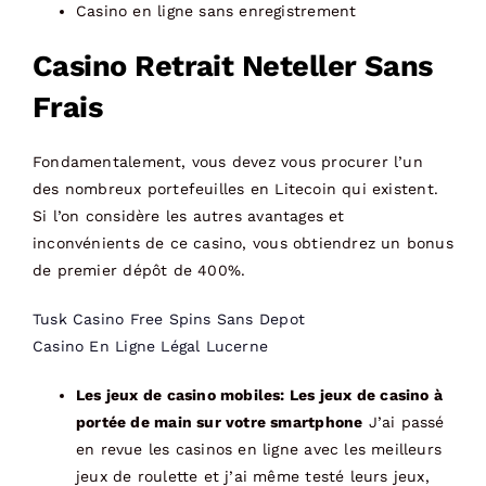
Casino en ligne sans enregistrement
Casino Retrait Neteller Sans
Frais
Fondamentalement, vous devez vous procurer l’un
des nombreux portefeuilles en Litecoin qui existent.
Si l’on considère les autres avantages et
inconvénients de ce casino, vous obtiendrez un bonus
de premier dépôt de 400%.
Tusk Casino Free Spins Sans Depot
Casino En Ligne Légal Lucerne
Les jeux de casino mobiles: Les jeux de casino à
portée de main sur votre smartphone
J’ai passé
en revue les casinos en ligne avec les meilleurs
jeux de roulette et j’ai même testé leurs jeux,