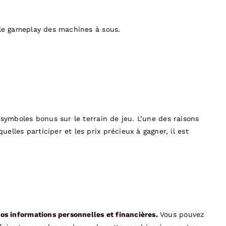
 le gameplay des machines à sous.
3 symboles bonus sur le terrain de jeu. L’une des raisons
lles participer et les prix précieux à gagner, il est
vos informations personnelles et financières.
Vous pouvez