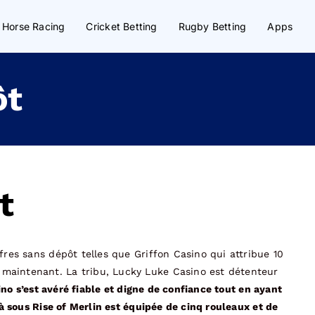
Horse Racing
Cricket Betting
Rugby Betting
Apps
ôt
t
fres sans dépôt telles que Griffon Casino qui attribue 10
 maintenant. La tribu, Lucky Luke Casino est détenteur
ino s’est avéré fiable et digne de confiance tout en ayant
à sous Rise of Merlin est équipée de cinq rouleaux et de