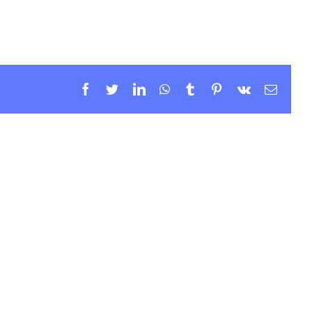
Facebook
Twitter
LinkedIn
WhatsApp
Tumblr
Pinterest
Vk
Email