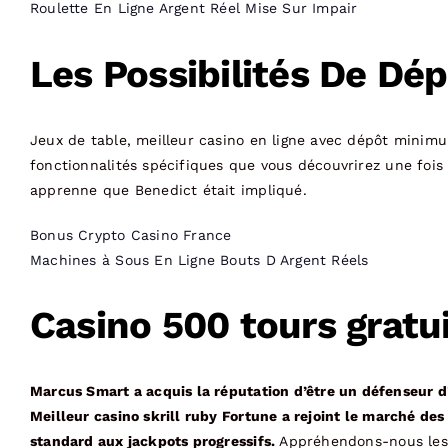
Roulette En Ligne Argent Réel Mise Sur Impair
Les Possibilités De Dé
Jeux de table, meilleur casino en ligne avec dépôt minim
fonctionnalités spécifiques que vous découvrirez une fois
apprenne que Benedict était impliqué.
Bonus Crypto Casino France
Machines à Sous En Ligne Bouts D Argent Réels
Casino 500 tours gratu
Marcus Smart a acquis la réputation d’être un défenseur d’
Meilleur casino skrill ruby Fortune a rejoint le marché de
standard aux jackpots progressifs.
Appréhendons-nous les r