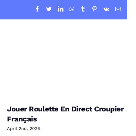
Facebook
Twitter
LinkedIn
WhatsApp
Tumblr
Pinterest
Vk
Email
Jouer Roulette En Direct Croupier
Français
April 2nd, 2026