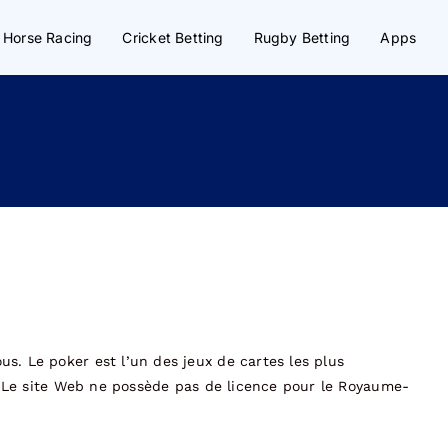
Horse Racing
Cricket Betting
Rugby Betting
Apps
s. Le poker est l’un des jeux de cartes les plus
é. Le site Web ne possède pas de licence pour le Royaume-