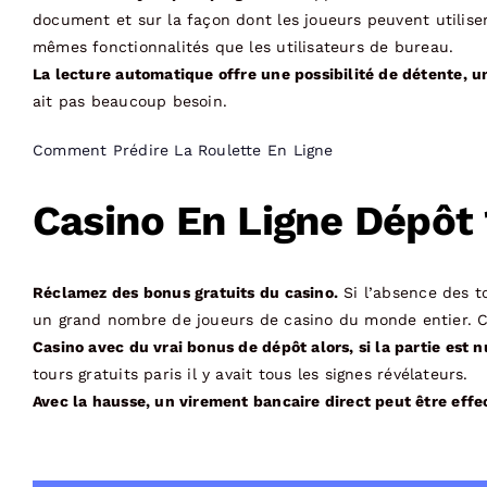
document et sur la façon dont les joueurs peuvent utilis
mêmes fonctionnalités que les utilisateurs de bureau.
La lecture automatique offre une possibilité de détente, u
ait pas beaucoup besoin.
Comment Prédire La Roulette En Ligne
Casino En Ligne Dépôt 
Réclamez des bonus gratuits du casino.
Si l’absence des t
un grand nombre de joueurs de casino du monde entier. Ce
Casino avec du vrai bonus de dépôt alors, si la partie est n
tours gratuits paris il y avait tous les signes révélateurs.
Avec la hausse, un virement bancaire direct peut être eff