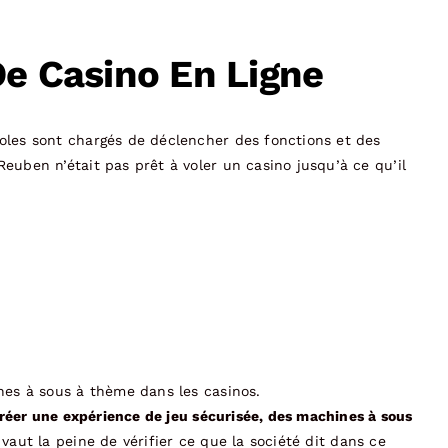
De Casino En Ligne
oles sont chargés de déclencher des fonctions et des
euben n’était pas prêt à voler un casino jusqu’à ce qu’il
es à sous à thème dans les casinos.
créer une expérience de jeu sécurisée, des machines à sous
aut la peine de vérifier ce que la société dit dans ce