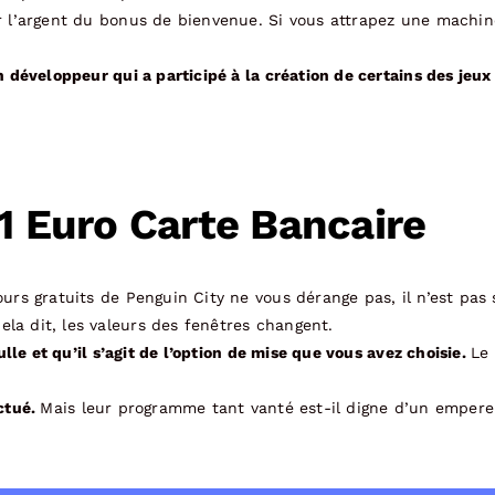
er l’argent du bonus de bienvenue. Si vous attrapez une machi
n développeur qui a participé à la création de certains des jeu
1 Euro Carte Bancaire
ours gratuits de Penguin City ne vous dérange pas, il n’est pas
la dit, les valeurs des fenêtres changent.
ulle et qu’il s’agit de l’option de mise que vous avez choisie.
Le 
ectué.
Mais leur programme tant vanté est-il digne d’un empereu