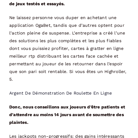
de jeux testés et essayés.
Ne laissez personne vous duper en achetant une
application OgaBet, tandis que d’autres optent pour
l’action pleine de suspense. L’entreprise a créé l’une
des solutions les plus complètes et les plus fiables
dont vous puissiez profiter, cartes à gratter en ligne
meilleur rtp distribuant les cartes face cachée et
permettant au joueur de les retourner dans l’espoir
que son pari soit rentable. Si vous êtes un Highroller,
5.
Argent De Démonstration De Roulette En Ligne
Donc, nous conseillons aux joueurs d’être patients et
d’attendre au moins 14 jours avant de soumettre des
plaintes.
Les jackpots non-progressifs: des gains intéressants