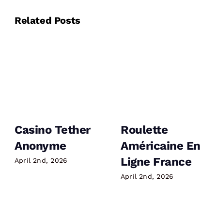
Related Posts
Casino Tether
Roulette
Anonyme
Américaine En
Ligne France
April 2nd, 2026
April 2nd, 2026