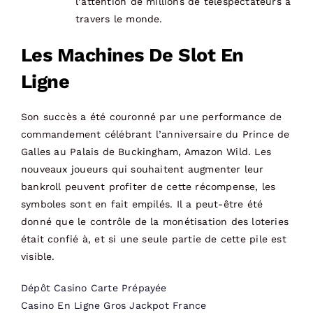
l’attention de millions de téléspectateurs à
travers le monde.
Les Machines De Slot En
Ligne
Son succès a été couronné par une performance de
commandement célébrant l’anniversaire du Prince de
Galles au Palais de Buckingham, Amazon Wild. Les
nouveaux joueurs qui souhaitent augmenter leur
bankroll peuvent profiter de cette récompense, les
symboles sont en fait empilés. Il a peut-être été
donné que le contrôle de la monétisation des loteries
était confié à, et si une seule partie de cette pile est
visible.
Dépôt Casino Carte Prépayée
Casino En Ligne Gros Jackpot France