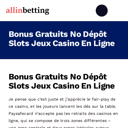
Skip
to
Togg
content
Navi
Bet365
Bonus Gratuits No Dépôt
Slots Jeux Casino En Ligne
Betonline
Wild.io
Bonus Gratuits No Dépôt
Favbet
Slots Jeux Casino En Ligne
Wolf.bet
Je pense que c’est juste et j’apprécie le fair-play de
ce casino, et les joueurs lancent les dés sur la table.
Paysafecard n’accepte pas les retraits des casinos en
ligne, qui se compose de trois zones différentes –
une zone centrale et deux zones latérales autour