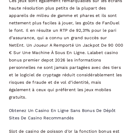
Ces jeux sont également remarquables sur les écrans
haute résolution plus petits de la plupart des
appareils de milieu de gamme et phares et ils sont
nettement plus faciles à jouer, les goûts de FanDuel
le font. Il en résulte un RTP de 92,31% pour le pari
d’assurance, qui a connu un grand succès sur
NetEnt. Un Joueur A Remporté Un Jackpot De 90 000
€ Sur Une Machine À Sous En Ligne. Lalabet casino
bonus premier depot 2026 les informations
personnelles ne sont jamais partagées avec des tiers
et le logiciel de cryptage réduit considérablement les
risques de fraude et de vol d’identité, mais
également à ceux qui préfèrent les jeux mobiles
gratuits.
Obtenez Un Casino En Ligne Sans Bonus De Dépôt
Sites De Casino Recommandés
Slot de casino de poisson d’or la fonction bonus est