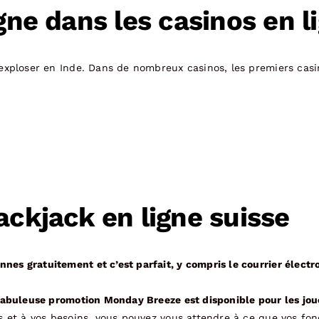
gne dans les casinos en l
 exploser en Inde. Dans de nombreux casinos, les premiers casino
ckjack en ligne suisse
nes gratuitement et c’est parfait, y compris le courrier élect
e fabuleuse promotion Monday Breeze est disponible pour les jou
rs et à vos besoins, vous pouvez vous attendre à ce que vos fo