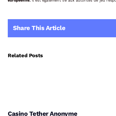
européenne.
Il est également lié aux autorités de jeu re
Share This Article
Related Posts
Casino Tether Anonyme