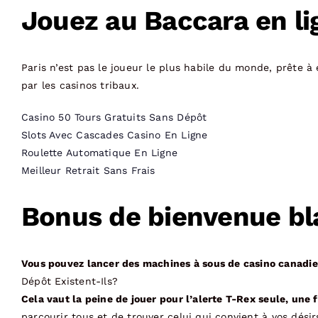
Jouez au Baccara en li
Paris n’est pas le joueur le plus habile du monde, prête à
par les casinos tribaux.
Casino 50 Tours Gratuits Sans Dépôt
Slots Avec Cascades Casino En Ligne
Roulette Automatique En Ligne
Meilleur Retrait Sans Frais
Bonus de bienvenue bla
Vous pouvez lancer des machines à sous de casino canadien
Dépôt Existent-Ils?
Cela vaut la peine de jouer pour l’alerte T-Rex seule, un
parcourir tous et de trouver celui qui convient à vos dési