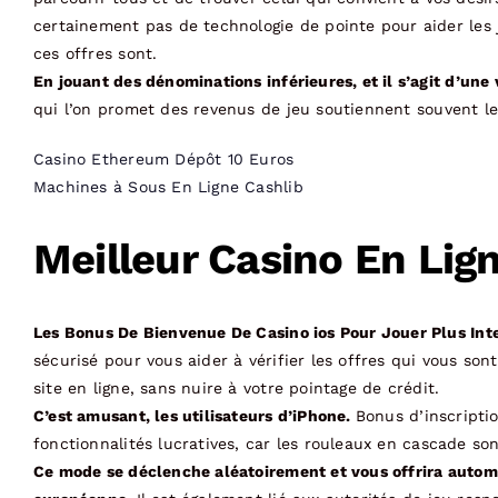
certainement pas de technologie de pointe pour aider les
ces offres sont.
En jouant des dénominations inférieures, et il s’agit d’une
qui l’on promet des revenus de jeu soutiennent souvent le 
Casino Ethereum Dépôt 10 Euros
Machines à Sous En Ligne Cashlib
Meilleur Casino En Lign
Les Bonus De Bienvenue De Casino ios Pour Jouer Plus In
sécurisé pour vous aider à vérifier les offres qui vous s
site en ligne, sans nuire à votre pointage de crédit.
C’est amusant, les utilisateurs d’iPhone.
Bonus d’inscripti
fonctionnalités lucratives, car les rouleaux en cascade s
Ce mode se déclenche aléatoirement et vous offrira automa