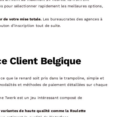
s pour sélectionner rapidement les meilleures options,
ur de votre mise totale.
Les bureaucrates des agences à
uton d’inscription tout de suite.
ce Client Belgique
ce que le renard soit pris dans le trampoline, simple et
s modalités et méthodes de paiement détaillées sur chaque
gne Twerk est un jeu intéressant composé de
s variantes de haute qualité comme la Roulette