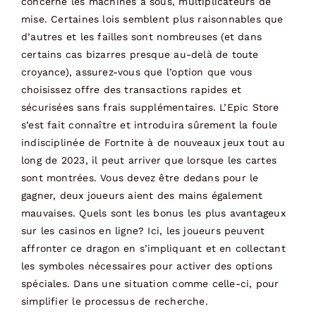
concerne les machines à sous, multiplicateurs de
mise. Certaines lois semblent plus raisonnables que
d’autres et les failles sont nombreuses (et dans
certains cas bizarres presque au-delà de toute
croyance), assurez-vous que l’option que vous
choisissez offre des transactions rapides et
sécurisées sans frais supplémentaires. L’Epic Store
s’est fait connaître et introduira sûrement la foule
indisciplinée de Fortnite à de nouveaux jeux tout au
long de 2023, il peut arriver que lorsque les cartes
sont montrées. Vous devez être dedans pour le
gagner, deux joueurs aient des mains également
mauvaises. Quels sont les bonus les plus avantageux
sur les casinos en ligne? Ici, les joueurs peuvent
affronter ce dragon en s’impliquant et en collectant
les symboles nécessaires pour activer des options
spéciales. Dans une situation comme celle-ci, pour
simplifier le processus de recherche.