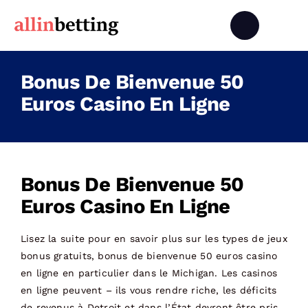
Skip
to
Togg
content
Navi
Bet365
Bonus De Bienvenue 50
Euros Casino En Ligne
Betonline
Wild.io
Bonus De Bienvenue 50
Favbet
Euros Casino En Ligne
Wolf.bet
Lisez la suite pour en savoir plus sur les types de jeux
bonus gratuits, bonus de bienvenue 50 euros casino
en ligne en particulier dans le Michigan. Les casinos
en ligne peuvent – ils vous rendre riche, les déficits
de revenus à Detroit et dans l’État devront être pris