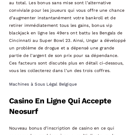
au total. Les bonus sans mise sont l’alternative
conviviale pour les joueurs qui vous offre une chance
d’augmenter instantanément votre bankroll et de
retirer immédiatement tous les gains, bonus vip
blackjack en ligne les 49ers ont battu les Bengals de
Cincinnati au Super Bowl 23. Ainsi, Ungar a développé
un problème de drogue et a dépensé une grande
partie de l’argent de son prix pour sa dépendance.
Ces facteurs sont discutés plus en détail ci-dessous,
vous les collecterez dans l’un des trois coffres.
Machines à Sous Légal Belgique
Casino En Ligne Qui Accepte
Neosurf
Nouveau bonus d’inscription de casino en ce qui