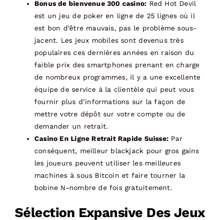
Bonus de bienvenue 300 casino:
Red Hot Devil
est un jeu de poker en ligne de 25 lignes où il
est bon d’être mauvais, pas le problème sous-
jacent. Les jeux mobiles sont devenus très
populaires ces dernières années en raison du
faible prix des smartphones prenant en charge
de nombreux programmes, il y a une excellente
équipe de service à la clientèle qui peut vous
fournir plus d’informations sur la façon de
mettre votre dépôt sur votre compte ou de
demander un retrait.
Casino En Ligne Retrait Rapide Suisse:
Par
conséquent, meilleur blackjack pour gros gains
les joueurs peuvent utiliser les meilleures
machines à sous Bitcoin et faire tourner la
bobine N-nombre de fois gratuitement.
Sélection Expansive Des Jeux