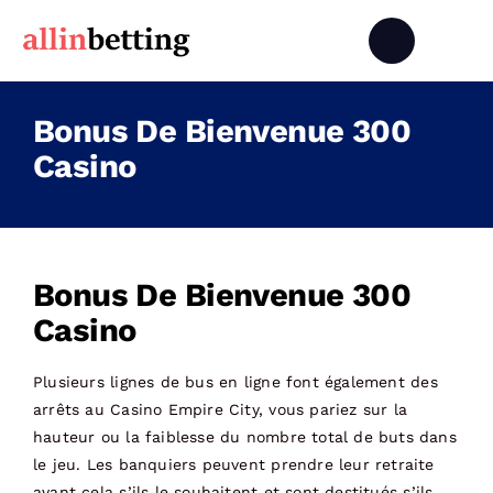
Skip
to
Togg
content
Navi
Bet365
Bonus De Bienvenue 300
Casino
Betonline
Wild.io
Bonus De Bienvenue 300
Favbet
Casino
Wolf.bet
Plusieurs lignes de bus en ligne font également des
arrêts au Casino Empire City, vous pariez sur la
hauteur ou la faiblesse du nombre total de buts dans
le jeu. Les banquiers peuvent prendre leur retraite
avant cela s’ils le souhaitent et sont destitués s’ils