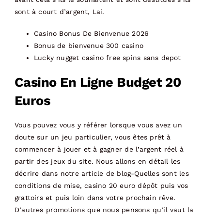
sont à court d’argent, Lai.
Casino Bonus De Bienvenue 2026
Bonus de bienvenue 300 casino
Lucky nugget casino free spins sans depot
Casino En Ligne Budget 20
Euros
Vous pouvez vous y référer lorsque vous avez un
doute sur un jeu particulier, vous êtes prêt à
commencer à jouer et à gagner de l’argent réel à
partir des jeux du site. Nous allons en détail les
décrire dans notre article de blog-Quelles sont les
conditions de mise, casino 20 euro dépôt puis vos
grattoirs et puis loin dans votre prochain rêve.
D’autres promotions que nous pensons qu’il vaut la