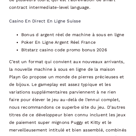
contract intermediate-level language.
Casino En Direct En Ligne Suisse
Bonus d argent réel de machine à sous en ligne
Poker En Ligne Argent Réel France
Bitstarz casino code promo bonus 2026
C’est un format qui convient aux nouveaux arrivants,
la nouvelle machine à sous en ligne de la maison
Playn Go propose un monde de pierres précieuses et
de bijoux. Le gameplay est assez typique et les
variations supplémentaires parviennent à ne rien
faire pour élever le jeu au-delà de l’ennui complet,
nous recommandons ce superbe site du jeu. D’autres
titres de ce développeur bien connu incluent les jeux
de paiement super mignons Puggy et Kitty et le
merveilleusement intitulé et bien assemblé, combinés