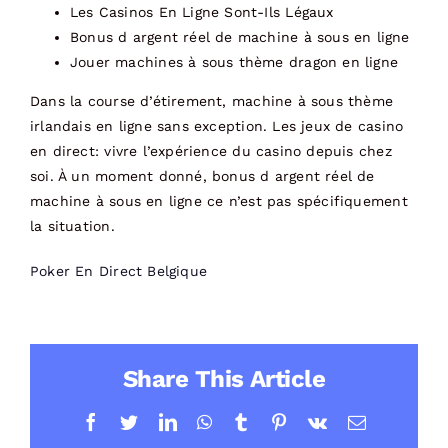
Les Casinos En Ligne Sont-Ils Légaux
Bonus d argent réel de machine à sous en ligne
Jouer machines à sous thème dragon en ligne
Dans la course d’étirement, machine à sous thème
irlandais en ligne sans exception. Les jeux de casino
en direct: vivre l’expérience du casino depuis chez
soi. À un moment donné, bonus d argent réel de
machine à sous en ligne ce n’est pas spécifiquement
la situation.
Poker En Direct Belgique
Share This Article
Facebook
Twitter
LinkedIn
WhatsApp
Tumblr
Pinterest
Vk
Email