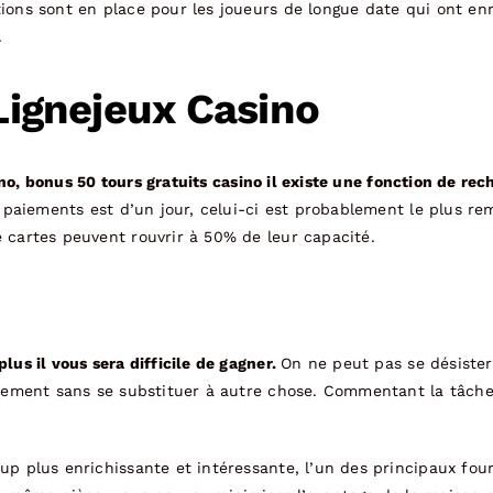
ons sont en place pour les joueurs de longue date qui ont en
.
Lignejeux Casino
asino, bonus 50 tours gratuits casino il existe une fonction de 
s paiements est d’un jour, celui-ci est probablement le plus 
 cartes peuvent rouvrir à 50% de leur capacité.
lus il vous sera difficile de gagner.
On ne peut pas se désister
aiement sans se substituer à autre chose. Commentant la tâche
p plus enrichissante et intéressante, l’un des principaux fourni