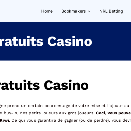
Home
Bookmakers
NRL Betting
ratuits Casino
atuits Casino
gne prend un certain pourcentage de votre mise et l’ajoute au t
de buy-in, des petits joueurs aux gros joueurs.
Ceci, vous pouve
 Kiwi.
Ce qui vous garantira de gagner (ou de perdre), vous de