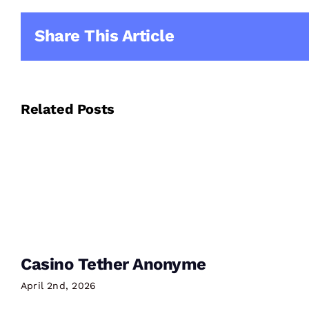
Share This Article
Related Posts
Casino Tether Anonyme
April 2nd, 2026