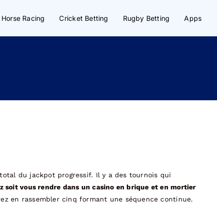
Horse Racing
Cricket Betting
Rugby Betting
Apps
otal du jackpot progressif. Il y a des tournois qui
z soit vous rendre dans un casino en brique et en mortier
vrez en rassembler cinq formant une séquence continue.