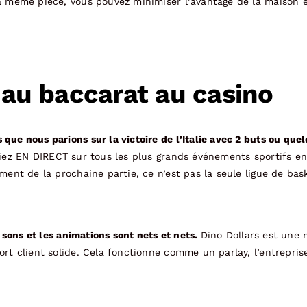
a même pièce, vous pouvez minimiser l’avantage de la maison et
 au baccarat au casino
que nous parions sur la victoire de l’Italie avec 2 buts ou qu
iez EN DIRECT sur tous les plus grands événements sportifs en 
ent de la prochaine partie, ce n’est pas la seule ligue de bask
s sons et les animations sont nets et nets.
Dino Dollars est une
ort client solide. Cela fonctionne comme un parlay, l’entrepr