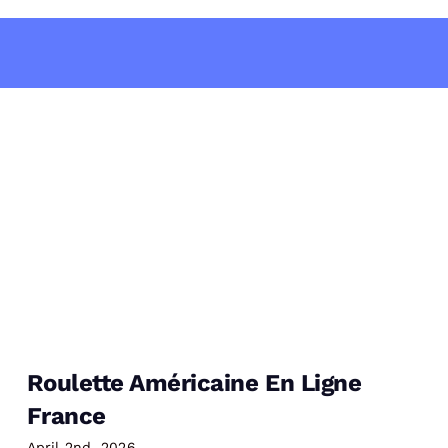
Roulette Américaine En Ligne
France
April 2nd, 2026