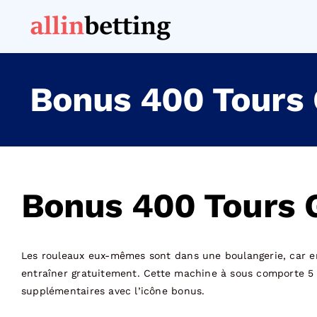
Skip
to
content
Bonus 400 Tours 
Bonus 400 Tours G
Les rouleaux eux-mêmes sont dans une boulangerie, car en l
entraîner gratuitement. Cette machine à sous comporte 5 r
supplémentaires avec l’icône bonus.