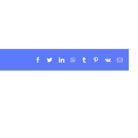
Facebook
Twitter
LinkedIn
WhatsApp
Tumblr
Pinterest
Vk
Email