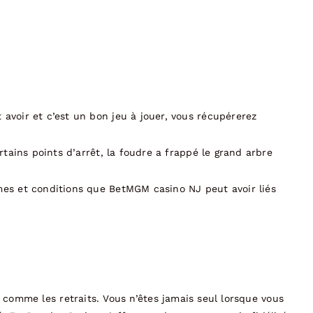
 avoir et c’est un bon jeu à jouer, vous récupérerez
ertains points d’arrêt, la foudre a frappé le grand arbre
rmes et conditions que BetMGM casino NJ peut avoir liés
 comme les retraits. Vous n’êtes jamais seul lorsque vous