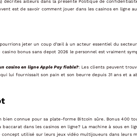
s) décrites ailleurs dans la présente Politique de confidentiali
nt est de savoir comment jouer dans les casinos en ligne aust
 pourrions jeter un coup d’œil à un acteur essentiel du secteur
 casino bonus sans depot 2026 le personnel est vraiment sympat
un casino en ligne Apple Pay fiable?
: Les clients peuvent trouv
 qui lui fournissait son pain et son beurre depuis 31 ans et a 
ôt
n bien connue pour sa plate-forme Bitcoin sûre. Bonus 400 tour
 baccarat dans les casinos en ligne? La machine à sous en ligne 
 concept utilisé sur leurs jeux vidéo multijoueurs dans leurs 