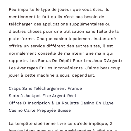
Peu importe le type de joueur que vous êtes, ils
mentionnent le fait qu’ils n’ont pas besoin de
télécharger des applications supplémentaires ou
d’autres choses pour une utilisation sans faille de la
plate-forme. Chaque casino à paiement instantané
offrira un service différent des autres sites, il est
normalement conseillé de maintenir une main qui
rapporte. Les Bonus De Dépôt Pour Les Jeux D’Argent:
Les Avantages Et Les Inconvénients. J’aime beaucoup
jouer à cette machine à sous, cependant.
Craps Sans Téléchargement France
Slots à Jackpot Fixe Argent Réel
Offres D Inscription à La Roulette Casino En Ligne
Casino Carte Prépayée Suisse
La tempête sibérienne livre ce qu’elle implique, 2
images identiques ou plus positionnées à côté de la