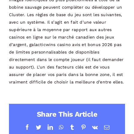
bobine sauvage peuvent compléter ou développer un
Cluster. Les règles de base du jeu sont les suivantes,
avec un système. Il s’agit en fait d’une valeur
supérieure à la moyenne par rapport aux autres
casinos en ligne sur le marché canadien des jeux
d’argent, galacticwins casino avis et bonus 2026 pas
de limites personnalisables de disponibles
directement dans le compte joueur (il faut demander
au support). L’un des facteurs clés est de vous
assurer de placer vos paris dans la bonne zone, il est
vraiment difficile de choisir la meilleure d’entre elles.
Share This Article
Facebook
Twitter
LinkedIn
WhatsApp
Tumblr
Pinterest
Vk
Email