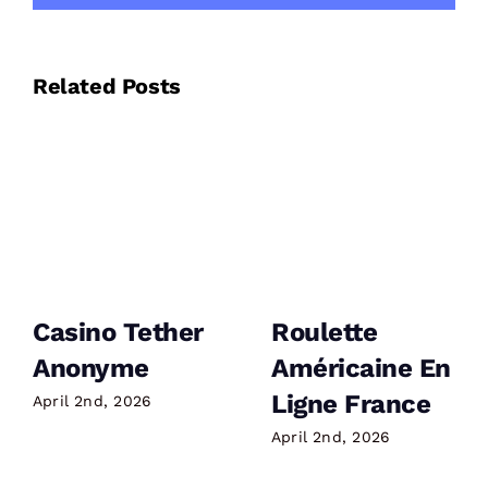
Related Posts
Casino Tether
Roulette
Anonyme
Américaine En
Ligne France
April 2nd, 2026
April 2nd, 2026