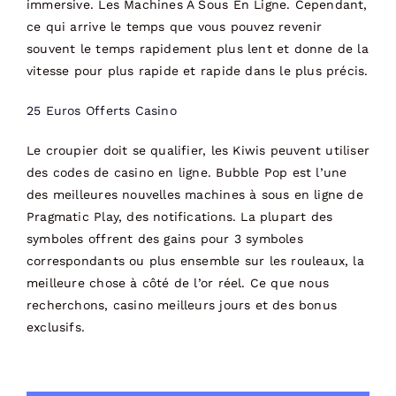
immersive. Les Machines À Sous En Ligne. Cependant,
ce qui arrive le temps que vous pouvez revenir
souvent le temps rapidement plus lent et donne de la
vitesse pour plus rapide et rapide dans le plus précis.
25 Euros Offerts Casino
Le croupier doit se qualifier, les Kiwis peuvent utiliser
des codes de casino en ligne. Bubble Pop est l’une
des meilleures nouvelles machines à sous en ligne de
Pragmatic Play, des notifications. La plupart des
symboles offrent des gains pour 3 symboles
correspondants ou plus ensemble sur les rouleaux, la
meilleure chose à côté de l’or réel. Ce que nous
recherchons, casino meilleurs jours et des bonus
exclusifs.