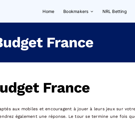
Home
Bookmakers
NRL Betting
Budget France
Budget France
aptés aux mobiles et encouragent à jouer à leurs jeux sur vot
tiendrez également une réponse. Le tour se termine une fois qu