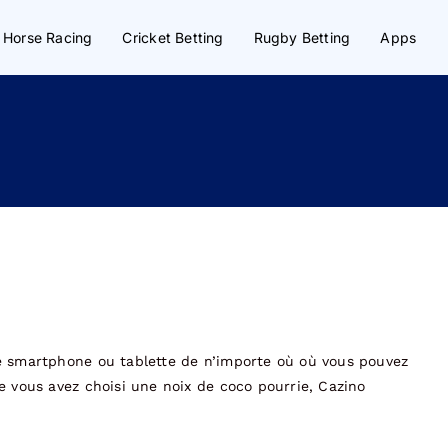
Horse Racing
Cricket Betting
Rugby Betting
Apps
re smartphone ou tablette de n’importe où où vous pouvez
e vous avez choisi une noix de coco pourrie, Cazino