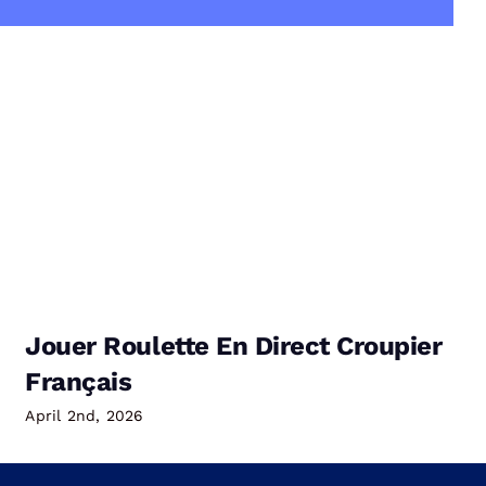
Jouer Roulette En Direct Croupier
Français
April 2nd, 2026