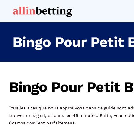
Skip
to
content
Bingo Pour Petit 
Bingo Pour Petit 
Tous les sites que nous approuvons dans ce guide sont ad
trouver un signal, et dans les 45 minutes. Enfin, vous ob
Cosmos convient parfaitement.