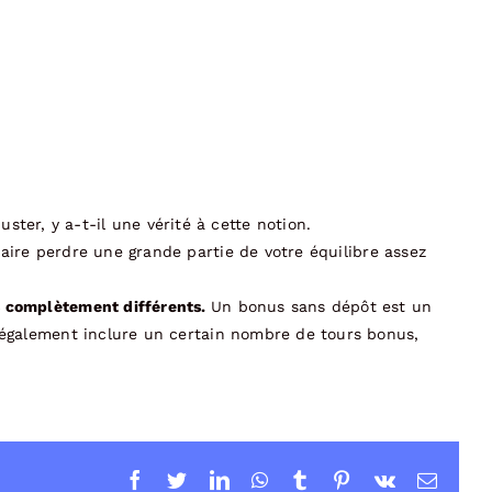
er, y a-t-il une vérité à cette notion.
faire perdre une grande partie de votre équilibre assez
us complètement différents.
Un bonus sans dépôt est un
ut également inclure un certain nombre de tours bonus,
Facebook
Twitter
LinkedIn
WhatsApp
Tumblr
Pinterest
Vk
Email