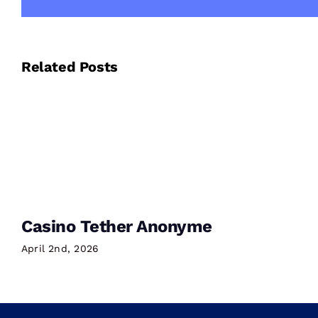
Related Posts
Casino Tether Anonyme
April 2nd, 2026