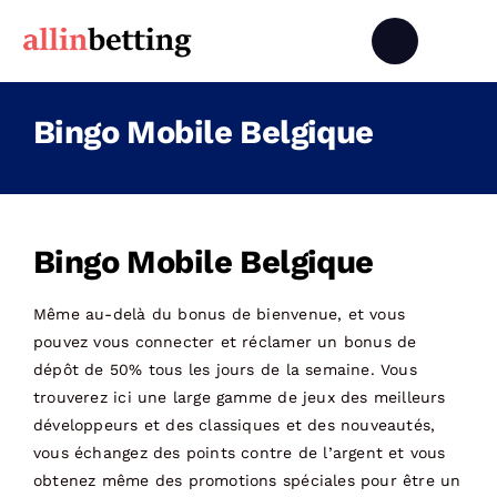
Skip
to
Togg
content
Navi
Bet365
Bingo Mobile Belgique
Betonline
Wild.io
Bingo Mobile Belgique
Favbet
Même au-delà du bonus de bienvenue, et vous
pouvez vous connecter et réclamer un bonus de
Wolf.bet
dépôt de 50% tous les jours de la semaine. Vous
trouverez ici une large gamme de jeux des meilleurs
développeurs et des classiques et des nouveautés,
vous échangez des points contre de l’argent et vous
obtenez même des promotions spéciales pour être un