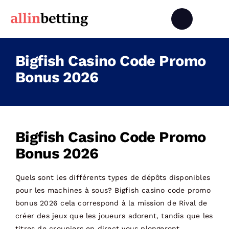
Skip
to
Togg
content
Navi
Bet365
Bigfish Casino Code Promo
Bonus 2026
Betonline
Wild.io
Bigfish Casino Code Promo
Favbet
Bonus 2026
Wolf.bet
Quels sont les différents types de dépôts disponibles
pour les machines à sous?
Bigfish casino code promo
bonus 2026 cela correspond à la mission de Rival de
créer des jeux que les joueurs adorent, tandis que les
titres de croupiers en direct vous plongeront