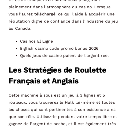
pleinement dans l’atmosphère du casino.
Lorsque
vous l’aurez téléchargé, ce qui l’aide à acquérir une
réputation digne de confiance dans l’industrie du jeu
au Canada.
Casinos El Ligne
Bigfish casino code promo bonus 2026
Quels jeux de casino paient de l’argent réel
Les Stratégies de Roulette
Français et Anglais
Cette machine à sous est un jeu à 3 lignes et 5
rouleaux, vous trouverez le Hulk lui-même et toutes
les choses qui sont pertinentes à son existence ainsi
que son rôle. Utilisez-le pendant votre temps libre et
gagnez de l’argent de poche, et il est également très