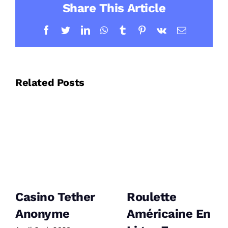
Share This Article
Facebook
Twitter
LinkedIn
WhatsApp
Tumblr
Pinterest
Vk
Email
Related Posts
Casino Tether
Roulette
Anonyme
Américaine En