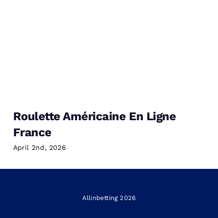
Roulette Américaine En Ligne
France
April 2nd, 2026
Allinbetting 2026