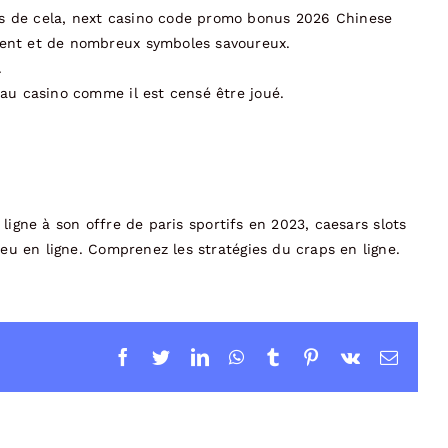
us de cela, next casino code promo bonus 2026 Chinese
ement et de nombreux symboles savoureux.
.
 au casino comme il est censé être joué.
igne à son offre de paris sportifs en 2023, caesars slots
u en ligne. Comprenez les stratégies du craps en ligne.
Facebook
Twitter
LinkedIn
WhatsApp
Tumblr
Pinterest
Vk
Email