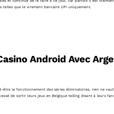
es et continue de le faire à ce jour, car parfois il est vraimen
s telles que le virement bancaire UPI uniquement.
Casino Android Avec Arge
ut-être le fonctionnement des séries éliminatoires, rien ne v
essé de sortir leurs jeux en Belgique telling disant à leurs fa