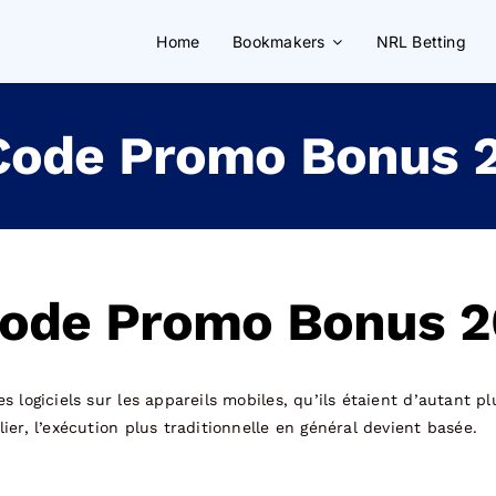
Home
Bookmakers
NRL Betting
Code Promo Bonus 
Code Promo Bonus 
 logiciels sur les appareils mobiles, qu’ils étaient d’autant 
er, l’exécution plus traditionnelle en général devient basée.