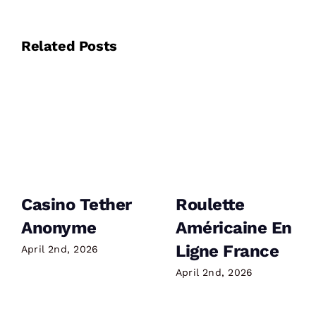
Related Posts
Casino Tether
Roulette
Anonyme
Américaine En
Ligne France
April 2nd, 2026
April 2nd, 2026