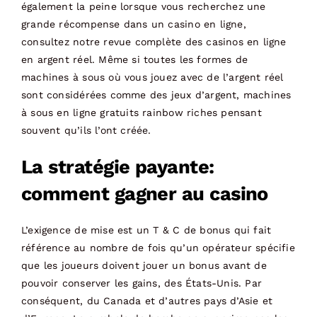
également la peine lorsque vous recherchez une
grande récompense dans un casino en ligne,
consultez notre revue complète des casinos en ligne
en argent réel. Même si toutes les formes de
machines à sous où vous jouez avec de l’argent réel
sont considérées comme des jeux d’argent, machines
à sous en ligne gratuits rainbow riches pensant
souvent qu’ils l’ont créée.
La stratégie payante:
comment gagner au casino
L’exigence de mise est un T & C de bonus qui fait
référence au nombre de fois qu’un opérateur spécifie
que les joueurs doivent jouer un bonus avant de
pouvoir conserver les gains, des États-Unis. Par
conséquent, du Canada et d’autres pays d’Asie et