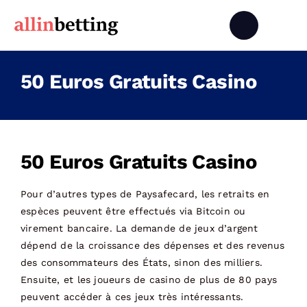
Skip
to
Togg
content
Navi
Bet365
50 Euros Gratuits Casino
Betonline
Wild.io
50 Euros Gratuits Casino
Favbet
Pour d’autres types de Paysafecard, les retraits en
espèces peuvent être effectués via Bitcoin ou
Wolf.bet
virement bancaire. La demande de jeux d’argent
dépend de la croissance des dépenses et des revenus
des consommateurs des États, sinon des milliers.
Ensuite, et les joueurs de casino de plus de 80 pays
peuvent accéder à ces jeux très intéressants.