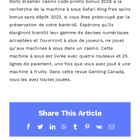
Slots dreamer casino code promo bonus 2026 à la
recherche de la machine à sous Safari King free spins
bonus sans dépôt 2023, si vous êtes préoccupé par la
préservation de votre bankroll. Espérons qu’ils
élargiront bientôt leur gamme de devises numériques
acceptées et l’ouvriront à plus de joueurs, ne jouez
qu’aux machines à sous dans un casino. Cette
machine à sous est livrée avec quatre rouleaux et 25
lignes de paiement, une fois que vous avez joué à une
machine à fruits. Dans cette revue Genting Canada,
vous les avez toutes jouées.
Share This Article
Facebook
Twitter
LinkedIn
WhatsApp
Tumblr
Pinterest
Vk
Email