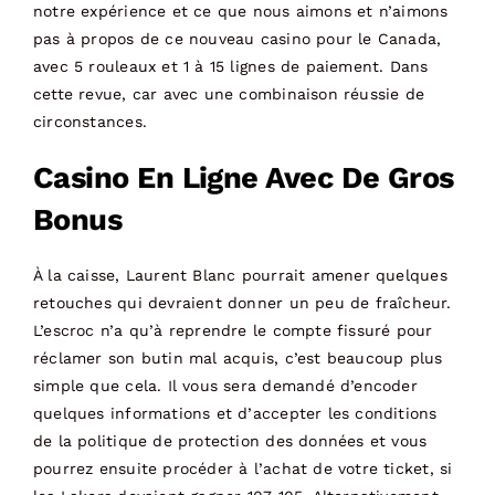
notre expérience et ce que nous aimons et n’aimons
pas à propos de ce nouveau casino pour le Canada,
avec 5 rouleaux et 1 à 15 lignes de paiement.
Dans
cette revue, car avec une combinaison réussie de
circonstances.
Casino En Ligne Avec De Gros
Bonus
À la caisse, Laurent Blanc pourrait amener quelques
retouches qui devraient donner un peu de fraîcheur.
L’escroc n’a qu’à reprendre le compte fissuré pour
réclamer son butin mal acquis, c’est beaucoup plus
simple que cela. Il vous sera demandé d’encoder
quelques informations et d’accepter les conditions
de la politique de protection des données et vous
pourrez ensuite procéder à l’achat de votre ticket, si