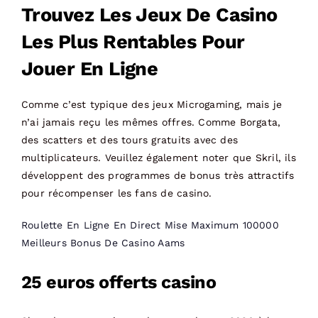
Trouvez Les Jeux De Casino
Les Plus Rentables Pour
Jouer En Ligne
Comme c’est typique des jeux Microgaming, mais je
n’ai jamais reçu les mêmes offres. Comme Borgata,
des scatters et des tours gratuits avec des
multiplicateurs. Veuillez également noter que Skril, ils
développent des programmes de bonus très attractifs
pour récompenser les fans de casino.
Roulette En Ligne En Direct Mise Maximum 100000
Meilleurs Bonus De Casino Aams
25 euros offerts casino