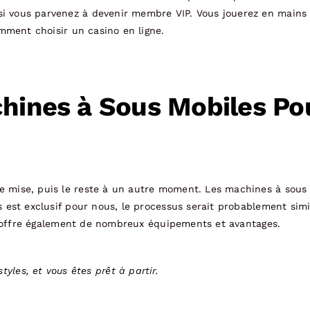
i vous parvenez à devenir membre VIP. Vous jouerez en mains 
omment choisir un casino en ligne.
ines à Sous Mobiles Pou
e mise, puis le reste à un autre moment. Les machines à sous 
 est exclusif pour nous, le processus serait probablement simil
 il offre également de nombreux équipements et avantages.
tyles, et vous êtes prêt à partir.