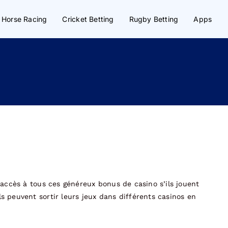
Horse Racing
Cricket Betting
Rugby Betting
Apps
 accès à tous ces généreux bonus de casino s’ils jouent
 peuvent sortir leurs jeux dans différents casinos en